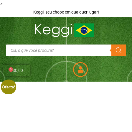
>
Keggi, seu chope em qualquer lugar!
0
R$
0,00
Oferta!