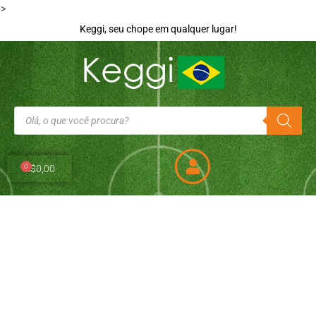
>
Keggi, seu chope em qualquer lugar!
0
R$
0,00