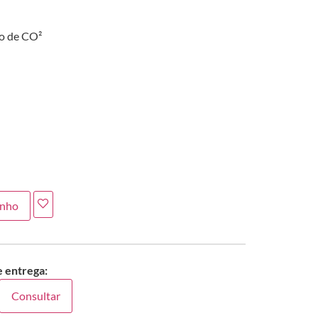
ro de CO²
inho
e entrega:
Consultar