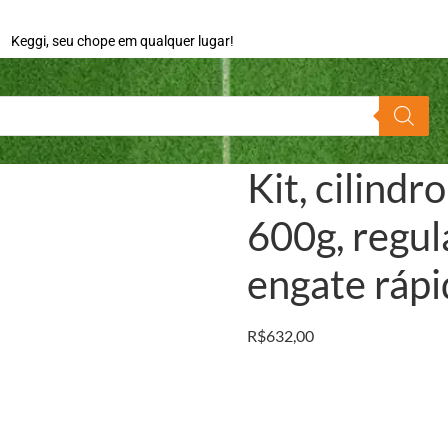
Keggi, seu chope em qualquer lugar!
Kit, cilind
600g, regula
engate ráp
R$
632,00