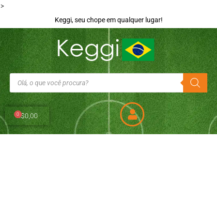
>
Keggi, seu chope em qualquer lugar!
0
R$
0,00