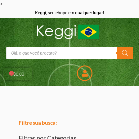
>
Keggi, seu chope em qualquer lugar!
0
R$
0,00
Filtre sua busca:
Filtrar por Categorias