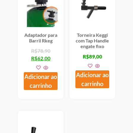
Adaptador para
Torneira Keggi
Barril Rkeg
com Tap Handle
engate fixo
R$
78,90
R$
89,00
R$
62,00
Adicionar ao
Adicionar ao
carrinho
carrinho