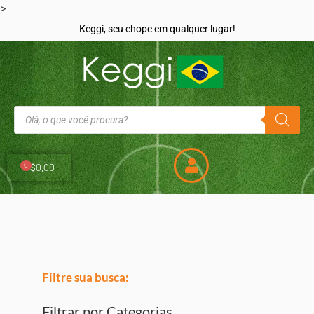
>
Keggi, seu chope em qualquer lugar!
0
R$
0,00
Filtre sua busca:
Filtrar por Categorias