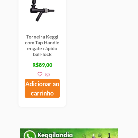
Torneira Keggi
com Tap Handle
engate rápido
ball-lock
R$
89,00
Adicionar ao
carrinho