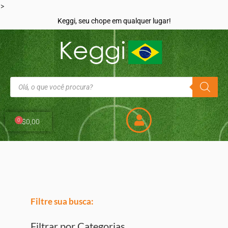
>
Keggi, seu chope em qualquer lugar!
0
R$
0,00
Filtre sua busca:
Filtrar por Categorias