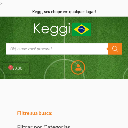
>
Keggi, seu chope em qualquer lugar!
0
R$
0,00
Filtre sua busca:
Filtrar por Categorias