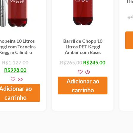
Li
R
hopeira 10 Litros
Barril de Chopp 10
ggi com Torneira
Litros PET Keggi
Keggi e Cilindro
Âmbar com Base.
R$
1.127,00
R$
265,00
R$
245,00
R$
998,00
Adicionar ao
Adicionar ao
carrinho
carrinho