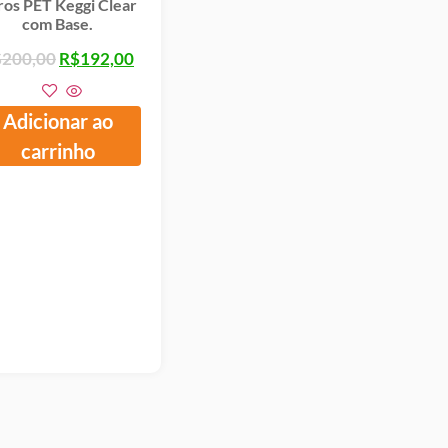
tros PET Keggi Clear
com Base.
$
200,00
R$
192,00
Adicionar ao
carrinho