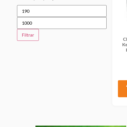
Filtrar
C
Ke