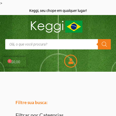
>
Keggi, seu chope em qualquer lugar!
0
R$
0,00
Filtre sua busca:
Filtrar por Categorias