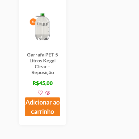
Garrafa PET 5
Litros Keggi
Clear –
Reposição
R$
45,00
Adicionar ao
carrinho