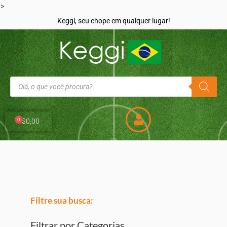
>
Keggi, seu chope em qualquer lugar!
0
R$
0,00
Filtre sua busca:
Filtrar por Categorias