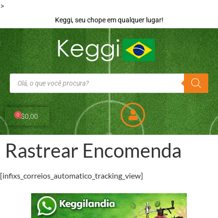
>
Keggi, seu chope em qualquer lugar!
0
R$
0,00
Rastrear Encomenda
[infixs_correios_automatico_tracking_view]