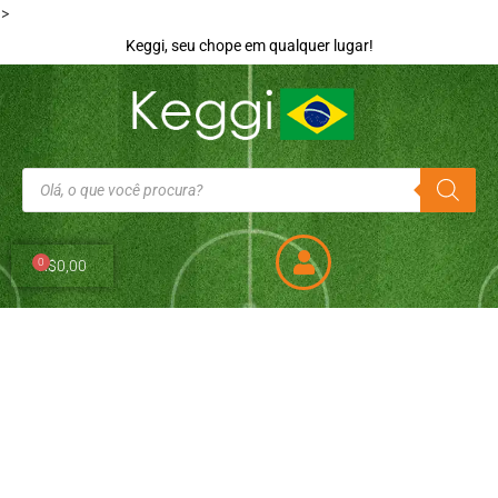
>
Keggi, seu chope em qualquer lugar!
0
R$
0,00