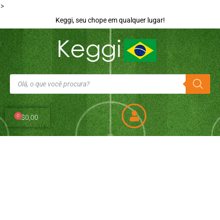
>
Keggi, seu chope em qualquer lugar!
0
R$
0,00