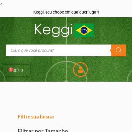
>
Keggi, seu chope em qualquer lugar!
0
R$
0,00
Filtre sua busca:
Filtrar por Tamanho