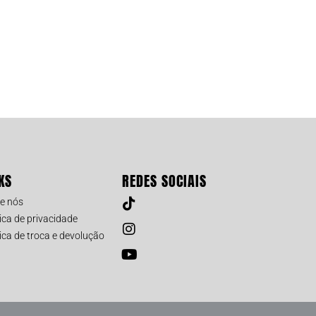
KS
REDES SOCIAIS
e nós
tica de privacidade
tica de troca e devolução