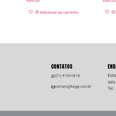
R$
45,00
R$
65,0
Adicionar ao carrinho
CONTATOS
END
Estr
(21) 4109-0618
sala
contato@keggi.com.br
Tel.