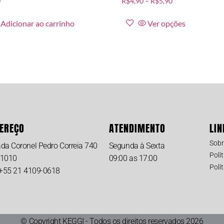
0
R$
4,90
–
R$
5,90
Adicionar ao carrinho
Ver opções
EREÇO
ATENDIMENTO
LIN
Sobr
ada Coronel Pedro Correia 740
Segunda à Sexta
Polí
 1010
09:00 as 17:00
Polí
: +55 21 4109-0618
© Copyright KEGGI - Todos os direitos reservados 2026