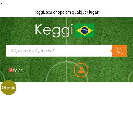
>
Keggi, seu chope em qualquer lugar!
0
R$
0,00
Oferta!