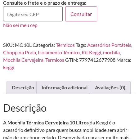
Consulte o frete e o prazo de entrega:
Consultar
Não sei meu cep
SKU:
MO10L
Categoria:
Térmicos
Tags:
Acessórios Portáteis
,
Chopp na Praia
,
Isolamento Térmico
,
Kit Keggi
,
mochila
,
Mochila Cervejeira
,
Termicos
GTIN:
7797412677908
Marca:
keggi
Descrição
Informação adicional
Avaliações (0)
Descrição
A
Mochila Térmica Cervejeira 10 Litros
da Keggi é o
acessório definitivo para quem busca mobilidade sem abrir
mão de um chopp gelado. Desenvolvida para ser muito mais