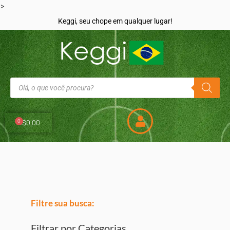
>
Keggi, seu chope em qualquer lugar!
0
R$
0,00
Filtre sua busca:
Filtrar por Categorias