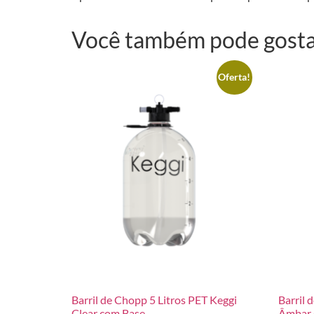
Você também pode gost
Oferta!
Barril de Chopp 5 Litros PET Keggi
Barril 
Clear com Base.
Âmbar 