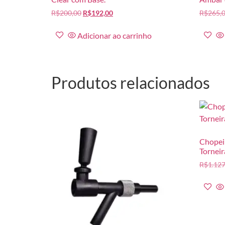
R$
200,00
R$
192,00
R$
265,
Adicionar ao carrinho
Produtos relacionados
Chopeir
Torneir
R$
1.127