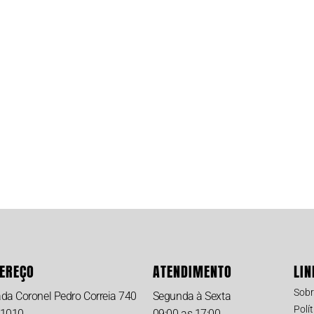
EREÇO
ATENDIMENTO
LIN
Sobr
ada Coronel Pedro Correia 740
Segunda à Sexta
Polí
 1010
09:00 as 17:00