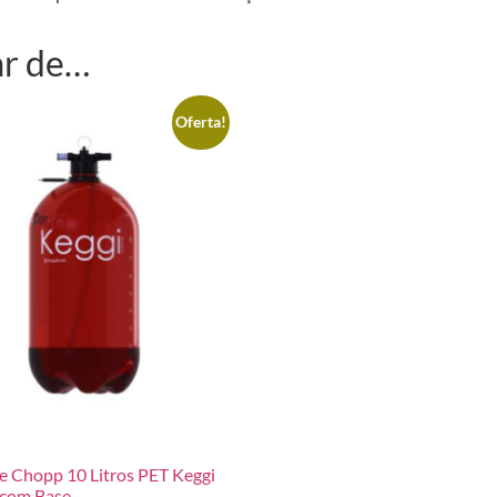
ar de…
Oferta!
de Chopp 10 Litros PET Keggi
com Base.