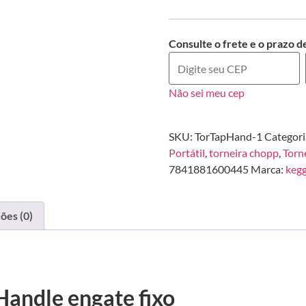
Consulte o frete e o prazo d
Não sei meu cep
SKU:
TorTapHand-1
Categori
Portátil
,
torneira chopp
,
Torn
7841881600445
Marca:
kegg
ões (0)
Handle engate fixo